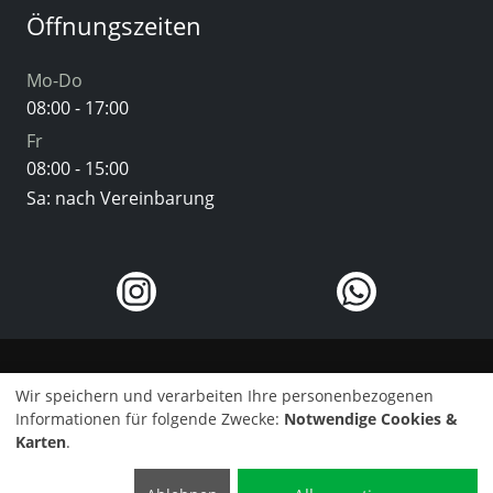
Öffnungszeiten
Mo-Do
08:00 - 17:00
Fr
08:00 - 15:00
Sa: nach Vereinbarung
Kontakt
Wir speichern und verarbeiten Ihre personenbezogenen
Informationen für folgende Zwecke:
Notwendige Cookies &
Impressum
Karten
.
©2025 Auto Bernrath
Datenschutzerklärung