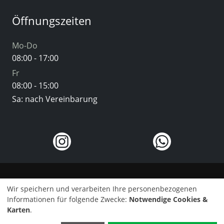
Öffnungszeiten
Mo-Do
08:00 - 17:00
Fr
08:00 - 15:00
Sa: nach Vereinbarung
Kontakt
Wir speichern und verarbeiten Ihre personenbezogenen
Informationen für folgende Zwecke:
Notwendige Cookies &
Impressum
Karten
.
©2025 Auto Bernrath